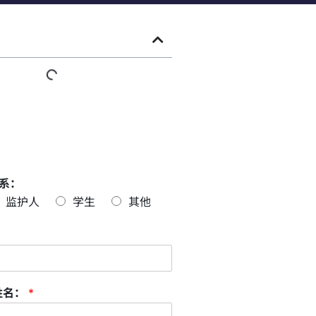
系：
监护人
学生
其他
姓名：
*