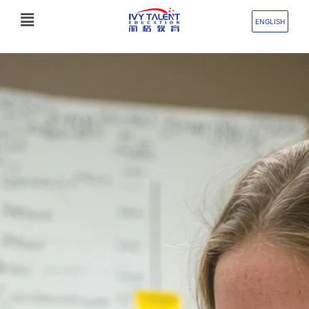
跳
Flyout
至
ENGLISH
Menu
内
容