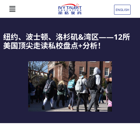
跳
Flyout
至
ENGLISH
Menu
内
容
纽约、波士顿、洛杉矶&湾区——12所
美国顶尖走读私校盘点+分析！