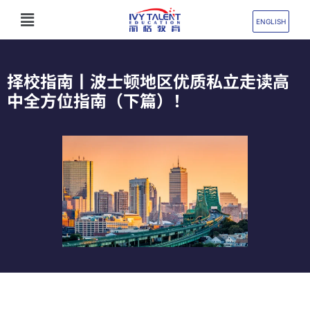
跳
Flyout
至
ENGLISH
Menu
内
容
择校指南丨波士顿地区优质私立走读高
中全方位指南（下篇）！