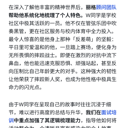
在深入了解他丰富的精神世界后，
丽格
顾问团队
帮助他系统化地梳理了个人特色。
W同学是学校
社区中极其活跃的一员。他不仅在管弦乐团中吹
奏黑管，更在社区服务与校内体育中全力投入。
最令人惊喜的是他身上那种「反差萌」的坚毅：
平日里可爱温和的他，一旦踏上赛场，便化身为
无所畏惧的摔跤战士。即便在激烈的对抗中流下
鼻血，他也能迅速克服恐惧、顽强站起，甚至反
向压制比自己年龄更大的对手。这种强大的韧性
让他荣获了摔跤新人奖，也成为他性格中极具生
命力的闪光点。
由于W同学在呈现自己的故事时往往沉浸于细
节，难以进行高度的总结与升华，
我们在
面试培
训
中重点加强了其逻辑梳理能力
，指导他如何将