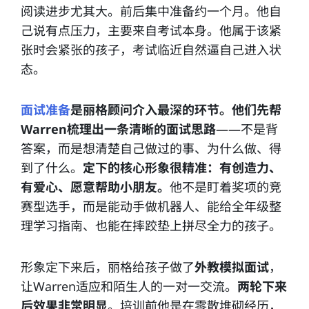
阅读进步尤其大。前后集中准备约一个月。他自
己说有点压力，主要来自考试本身。他属于该紧
张时会紧张的孩子，考试临近自然逼自己进入状
态。
面试准备
是丽格顾问介入最深的环节。他们先帮
Warren梳理出一条清晰的面试思路
——不是背
答案，而是想清楚自己做过的事、为什么做、得
到了什么。
定下的核心形象很精准：有创造力、
有爱心、愿意帮助小朋友。
他不是盯着奖项的竞
赛型选手，而是能动手做机器人、能给全年级整
理学习指南、也能在摔跤垫上拼尽全力的孩子。
形象定下来后，丽格给孩子做了
外教模拟面试
，
让Warren适应和陌生人的一对一交流。
两轮下来
后效果非常明显
。培训前他是在零散堆砌经历，