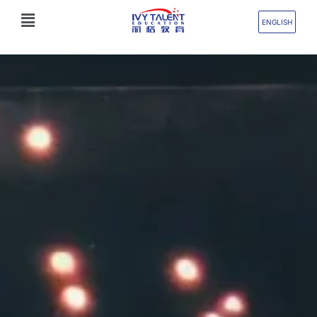
跳
Flyout
至
ENGLISH
Menu
内
容