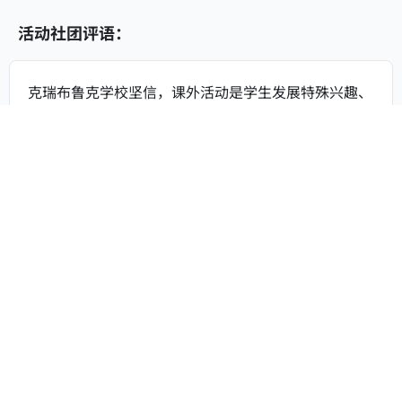
活动社团评语：
克瑞布鲁克学校坚信，课外活动是学生发展特殊兴趣、
学习领导力与团队协作的重要契机。学校鼓励学生积极
参与至少一项课外活动。部分活动由学生组织且由学生
自主发起，并经由教师指导成立，定期在顾问教师的参
与下开展活动。
6. 升学方面
大学走向和辅导：