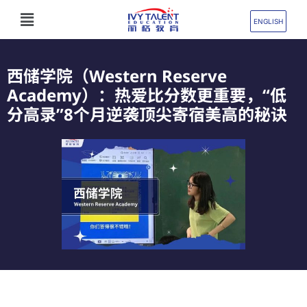
跳
Flyout
至
ENGLISH
Menu
内
容
西储学院（Western Reserve
Academy）：热爱比分数更重要，“低
分高录”8个月逆袭顶尖寄宿美高的秘诀