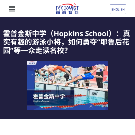
跳
Flyout
至
ENGLISH
Menu
内
容
霍普金斯中学（Hopkins School）：真
实有趣的游泳小将，如何勇夺“耶鲁后花
园”等一众走读名校？