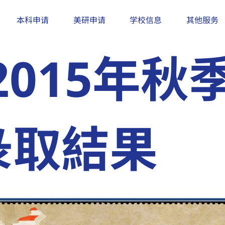
本科申请
美研申请
学校信息
其他服务
015年秋
彔取結果