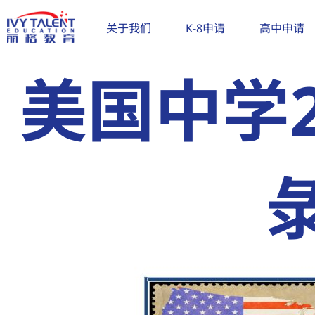
跳
至
关于我们
K-8申请
高中申请
内
容
美国中学2