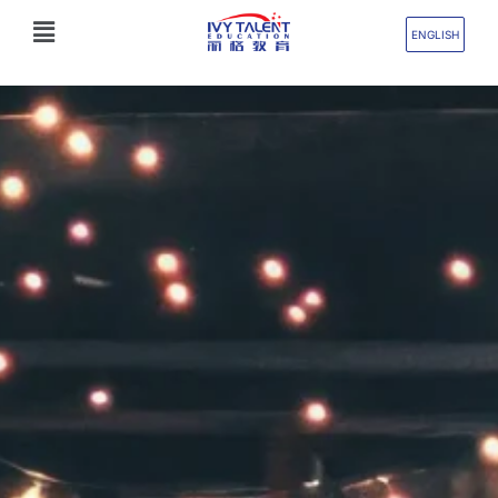
跳
Flyout
至
ENGLISH
Menu
内
容