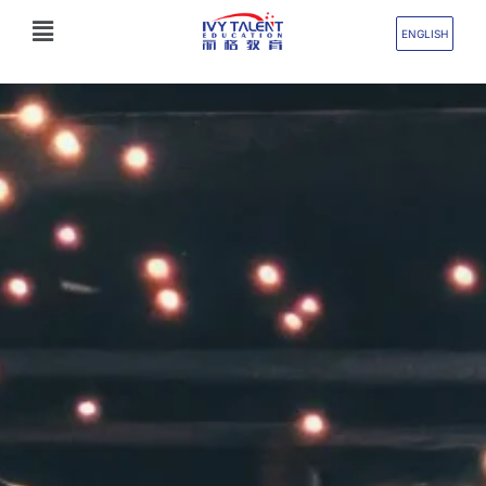
跳
Flyout
至
ENGLISH
Menu
内
容