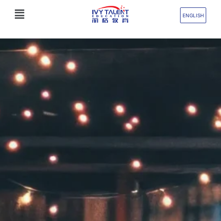
跳
Flyout
至
ENGLISH
Menu
内
容