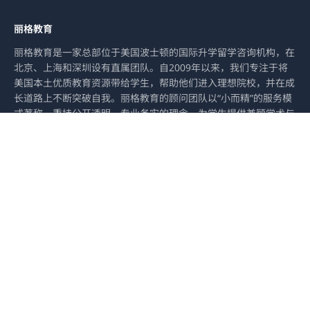
丽格教育
丽格教育是一家总部位于美国波士顿的国际升学留学咨询机构，在
北京、上海和深圳设有直属团队。自2009年以来，我们专注于将
美国本土优质教育资源带给学生，帮助他们进入理想院校，并在成
长道路上不断突破自我。丽格教育的顾问团队以“小而精”的服务模
式著称，秉持公开透明、专业务实的理念，为学生提供兼顾学术与
个人发展的升学规划。
W
Z
B
e
h
o
i
i
o
x
h
k
i
u
-
办公室地址
n
o
p
e
美国地址：
300 Tradecenter Suite 6400, Woburn, MA 01801
n
北京地址：
北京市朝阳区广顺南大街16号院2号楼嘉美中心1816室
上海地址：
上海市徐汇区东安路562号绿地中心二期8026室
深圳地址：
深圳市南山区粤海街道高科苑南路3099号中国储能大