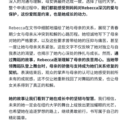
深入的沟通与理解，母女俩最终达成一致，选择了纽约大学。
整个申请过程中，
我们都能感受到妈妈对Rebecca深沉的爱与
保护，这份爱既是约束，也是她成长的动力
。
Rebecca在文书中细腻地描绘了她与母亲的关系，展现了青春
期少女与母亲从冲突到和解的心路历程。她坦诚地写下了母亲
对她的严格要求，以及这些要求曾带给她的压抑与痛苦，甚至
一度让她与母亲关系紧张。这些文字不仅反映了她对独立与自
我表达的渴望，也揭示了她内心深处的挣扎与成长。然而，
通
过舞蹈的故事，Rebecca逐渐理解了母亲的良苦用心。当她带
领舞蹈队登上舞台时，母亲的骄傲与支持成为她们关系修复的
契机
。表演结束后，观众的掌声与母亲的认可让她感受到前所
未有的成就感，这不仅让她重新找回了对舞蹈的热爱，也让母
女关系得到了真正的和解。
她的故事让我们看到了她在成长中的坚韧与智慧
。我们相信，
未来的她一定会在纽约大学的舞台上绽放出更加耀眼的光芒，
也希望她在追逐梦想的路上，继续勇敢前行，书写属于自己的
精彩篇章。