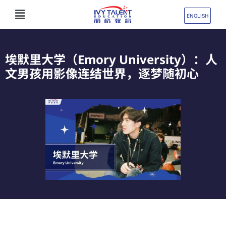
跳
Flyout
至
ENGLISH
Menu
内
容
埃默里大学（Emory University）：人
文男孩用影像连结世界，逐梦随初心