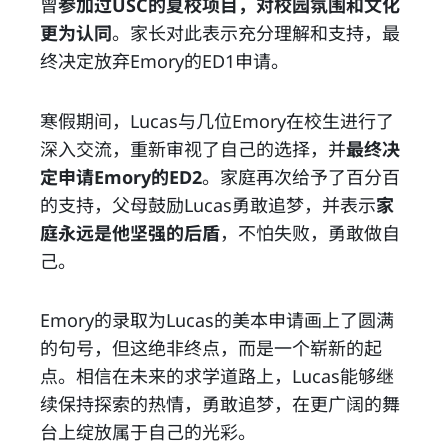
曾
参加过USC的夏校项目，对校园氛围和文化
更为认同
。家长对此表示充分理解和支持，最
终决定放弃Emory的ED1申请。
寒假期间，Lucas与几位Emory在校生进行了
深入交流，重新审视了自己的选择，并
最终决
定申请Emory的ED2
。家庭再次给予了百分百
的支持，父母鼓励Lucas勇敢追梦，并表示
家
庭永远是他坚强的后盾
，不怕失败，勇敢做自
己。
Emory的录取为Lucas的美本申请画上了圆满
的句号，但这绝非终点，而是一个崭新的起
点。相信在未来的求学道路上，Lucas能够继
续保持探索的热情，勇敢追梦，在更广阔的舞
台上绽放属于自己的光彩。