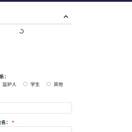
系：
监护人
学生
其他
姓名：
*