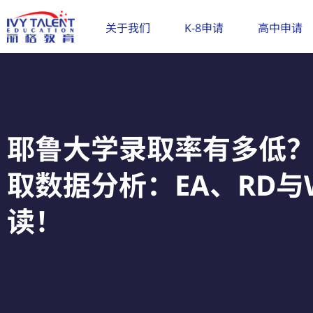
跳
至
关于我们
K-8申请
高中申请
内
容
耶鲁大学录取率有多低？20
取数据分析：EA、RD与Wa
读！