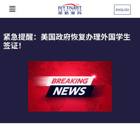
跳
Flyout
至
ENGLISH
Menu
内
容
紧急提醒：美国政府恢复办理外国学生
签证！