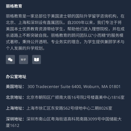
丽格教育
丽格教育是一家总部位于美国波士顿的国际升学留学咨询机构，在
北京、上海和深圳设有直属团队。自2009年以来，我们专注于将
美国本土优质教育资源带给学生，帮助他们进入理想院校，并在成
长道路上不断突破自我。丽格教育的顾问团队以“小而精”的服务模
式著称，秉持公开透明、专业务实的理念，为学生提供兼顾学术与
个人发展的升学规划。
W
Z
B
e
h
o
i
i
o
x
h
k
i
u
-
办公室地址
n
o
p
e
美国地址：
300 Tradecenter Suite 6400, Woburn, MA 01801
n
北京地址：
北京市朝阳区广顺南大街16号院2号楼嘉美中心1816室
上海地址：
上海市徐汇区东安路562号绿地中心二期8026室
深圳地址：
深圳市南山区粤海街道高科苑南路3099号中国储能大
厦1612