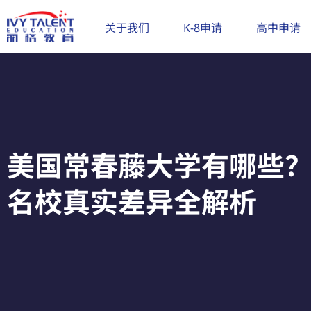
跳
至
关于我们
K-8申请
高中申请
内
容
美国常春藤大学有哪些？8所
名校真实差异全解析