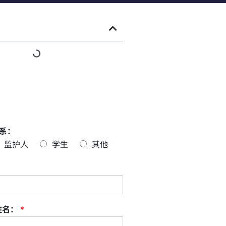
系：
监护人
学生
其他
姓名：
*