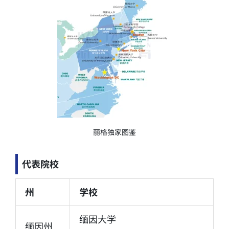
丽格独家图鉴
代表院校
州
学校
缅因大学
缅因州