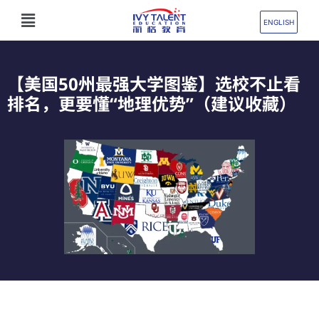
跳
Flyout
至
ENGLISH
Menu
内
容
【美国50州最强大学图鉴】选校不止看
排名，更要懂“地理优势”（建议收藏）