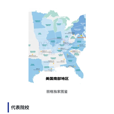
丽格独家图鉴
代表院校