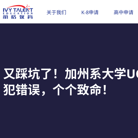
跳
至
关于我们
K-8申请
高中申请
内
容
又踩坑了！加州系大学U
犯错误，个个致命！