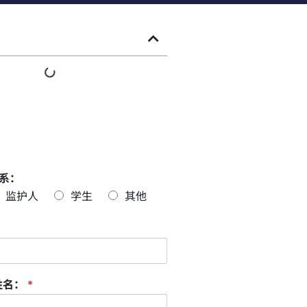
系：
监护人
学生
其他
姓名：
*