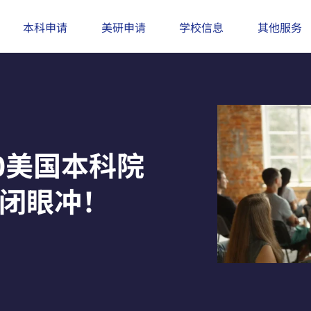
本科申请
美研申请
学校信息
其他服务
0美国本科院
得闭眼冲！