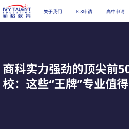
跳
至
关于我们
K-8申请
高中申请
内
容
商科实力强劲的顶尖前5
校：这些“王牌”专业值