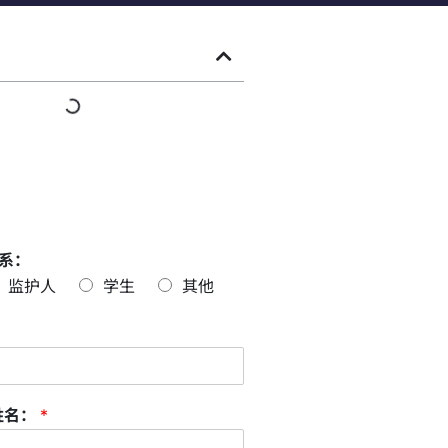
系：
监护人
学生
其他
姓名：
*