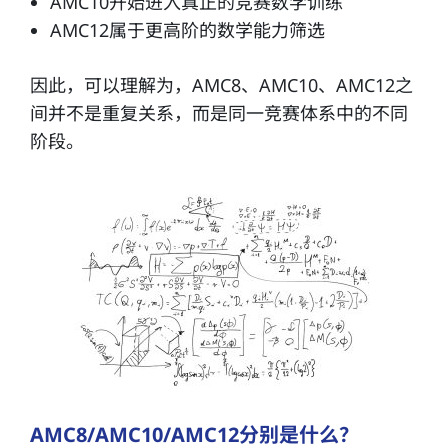
AMC10开始进入真正的竞赛数学训练
AMC12属于更高阶的数学能力筛选
因此，可以理解为，AMC8、AMC10、AMC12之
间并不是重复关系，而是同一竞赛体系中的不同
阶段。
AMC8/AMC10/AMC12分别是什么？