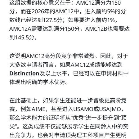
这组数据的核心意义在于：AMC12满分为150
分，而在2026年的AMC12中，进入前约5%的分
数线已经达到127.5分；如果要进入前约1%，
AMC12A需要达到满分150分，AMC12B也需要达
到145.5分。
这说明AMC12高分段竞争非常激烈。因此，对于
大多数申请者而言，如果AMC12成绩能够达到
Distinction
及以上水平，已经可以在申请材料中
体现出明确的学术优势。
在此基础上，如果学生还能进一步晋级更高阶竞
赛，例如AIME，甚至进入USAMO或USAJMO，
那么学术能力的证明将从“优秀”进一步提升到“顶
尖”。这类成绩不仅能够展示学生在同龄人中的突
出竞争力，也会对申请顶尖理工科项目产生更明