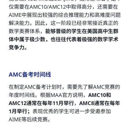
仅需要在AMC10/AMC12中取得高分，还需要在
AIME中展现出较强的综合推理能力和高难度问题
解决能力。因此，这一阶段已经非常接近真正的
数学奥赛体系，
能够晋级的学生在美国高中生群
体中属于极少数，也往往代表着极强的数学学术
竞争力。
AMC备考时间线
在制定AMC备考计划时，需要先了解AMC竞赛的
年度时间线。根据MAA官方说明，
AMC10和
AMC12通常在每年11月举行
，
AMC8通常在每年
1月举行；
表现优秀的学生可进一步受邀参加
AIME等后续竞赛。