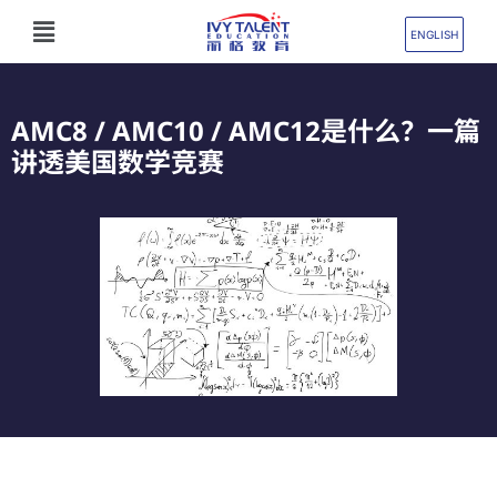
跳
Flyout
至
ENGLISH
Menu
内
容
AMC8 / AMC10 / AMC12是什么？一篇
讲透美国数学竞赛