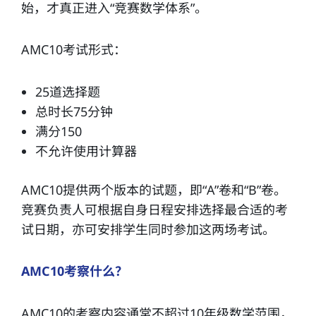
始，才真正进入“竞赛数学体系”。
AMC10考试形式：
25道选择题
总时长75分钟
满分150
不允许使用计算器
AMC10提供两个版本的试题，即“A”卷和“B”卷。
竞赛负责人可根据自身日程安排选择最合适的考
试日期，亦可安排学生同时参加这两场考试。
AMC10考察什么？
AMC10的考察内容通常不超过10年级数学范围，