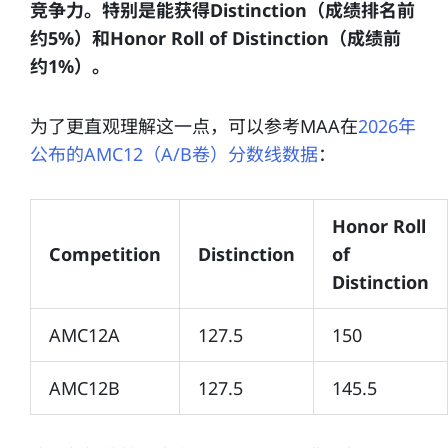
竞争力。特别是能获得Distinction（成绩排名前
约5%）和Honor Roll of Distinction（成绩前
约1%）。
为了更直观理解这一点，可以参考MAA在
2026年
公布的AMC12（A/B卷）分数线数据
：
Honor Roll
Competition
Distinction
of
Distinction
AMC12A
127.5
150
AMC12B
127.5
145.5