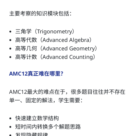
主要考察的知识模块包括：
三角学（Trigonometry）
高等代数（Advanced Algebra）
高等几何（Advanced Geometry）
高等计数（Advanced Counting）
AMC12真正难在哪里？
AMC12最大的难点在于，很多题目往往并不存在
单一、固定的解法，学生需要：
快速建立数学结构
短时间内转换多个解题思路
发现隐藏规律