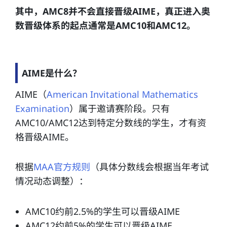
其中，AMC8并不会直接晋级AIME，真正进入奥
数晋级体系的起点通常是AMC10和AMC12。
AIME是什么？
AIME（
American Invitational Mathematics
Examination
）属于邀请赛阶段。只有
AMC10/AMC12达到特定分数线的学生，才有资
格晋级AIME。
根据
MAA官方规则
（具体分数线会根据当年考试
情况动态调整）：
AMC10约前2.5%的学生可以晋级AIME
AMC12约前5%的学生可以晋级AIME