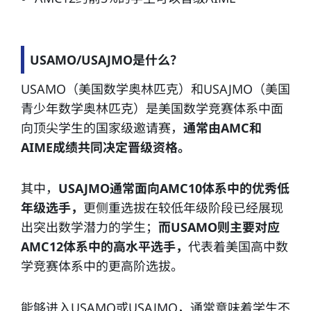
USAMO/USAJMO是什么？
USAMO（美国数学奥林匹克）和USAJMO（美国
青少年数学奥林匹克）是美国数学竞赛体系中面
向顶尖学生的国家级邀请赛，
通常由AMC和
AIME成绩共同决定晋级资格。
其中，
USAJMO通常面向AMC10体系中的优秀低
年级选手，
更侧重选拔在较低年级阶段已经展现
出突出数学潜力的学生；
而USAMO则主要对应
AMC12体系中的高水平选手，
代表着美国高中数
学竞赛体系中的更高阶选拔。
能够进入USAMO或USAJMO，通常意味着学生不