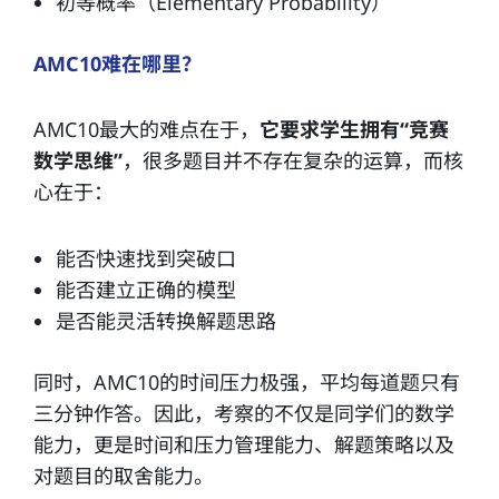
初等概率（Elementary Probability）
AMC10难在哪里？
AMC10最大的难点在于，
它要求学生拥有“竞赛
数学思维”
，很多题目并不存在复杂的运算，而核
心在于：
能否快速找到突破口
能否建立正确的模型
是否能灵活转换解题思路
同时，AMC10的时间压力极强，平均每道题只有
三分钟作答。因此，考察的不仅是同学们的数学
能力，更是时间和压力管理能力、解题策略以及
对题目的取舍能力。