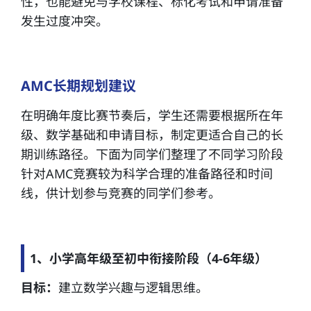
性，也能避免与学校课程、标化考试和申请准备
发生过度冲突。
AMC长期规划建议
在明确年度比赛节奏后，学生还需要根据所在年
级、数学基础和申请目标，制定更适合自己的长
期训练路径。下面为同学们整理了不同学习阶段
针对AMC竞赛较为科学合理的准备路径和时间
线，供计划参与竞赛的同学们参考。
1、小学高年级至初中衔接阶段（4-6年级）
目标：
建立数学兴趣与逻辑思维。