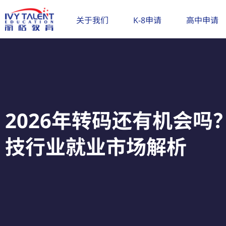
跳
至
关于我们
K-8申请
高中申请
内
容
2026年转码还有机会吗
技行业就业市场解析