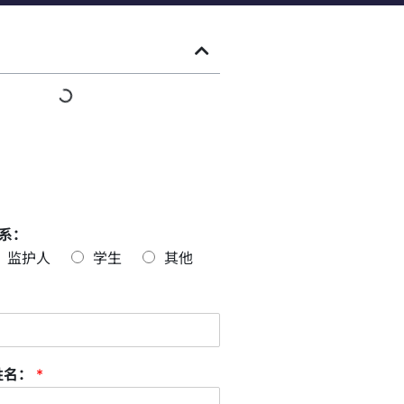
系：
监护人
学生
其他
姓名：
*