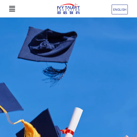
跳
Flyout
至
ENGLISH
Menu
内
容