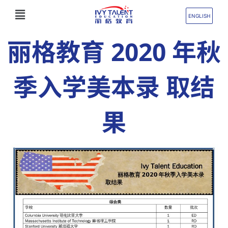
跳
Flyout
至
ENGLISH
Menu
内
丽格教育 2020 年秋
容
季入学美本录 取结
果