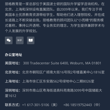
丽格教育是一家总部位于美国波士顿的国际升学留学咨询机构，在
北京、上海和深圳设有直属团队。自2009年以来，我们专注于将
美国本土优质教育资源带给学生，帮助他们进入理想院校，并在成
长道路上不断突破自我。丽格教育的顾问团队以“小而精”的服务模
式著称，秉持公开透明、专业务实的理念，为学生提供兼顾学术与
个人发展的升学规划。
W
Z
B
e
h
o
i
i
o
x
h
k
i
u
-
办公室地址
n
o
p
e
美国地址：
300 Tradecenter Suite 6400, Woburn, MA 01801
n
北京地址：
北京市朝阳区广顺南大街16号院2号楼嘉美中心1816室
上海地址：
上海市徐汇区东安路562号绿地中心二期8026室
深圳地址：
深圳市南山区粤海街道高科苑南路3099号中国储能大
厦1612
联系方式：
+1 617-301-5106（美） +86 18519752443（中）